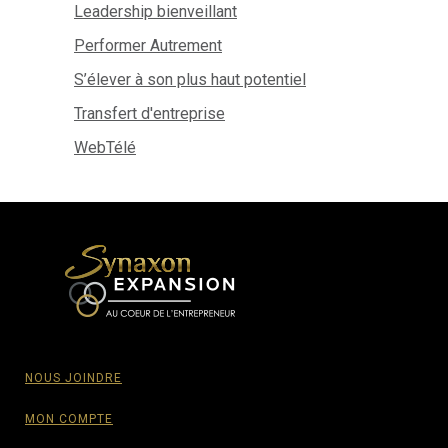
Leadership bienveillant
Performer Autrement
S’élever à son plus haut potentiel
Transfert d'entreprise
WebTélé
NOUS JOINDRE
MON COMPTE