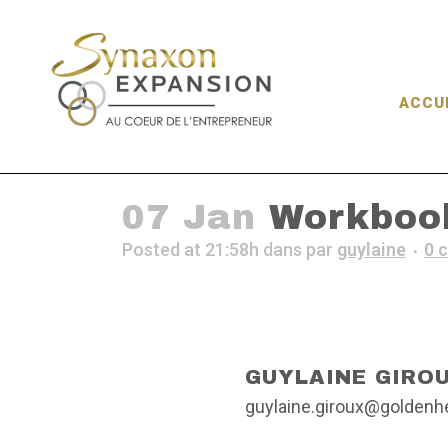
ACCU
07 Jan
Workboo
Posted at 21:58h
dans
par
guylaine
0 
GUYLAINE GIRO
guylaine.giroux@golden