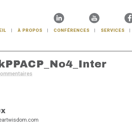
EIL
À PROPOS
CONFÉRENCES
SERVICES
kPPACP_No4_Inter
commentaires
UX
heartwisdom.com