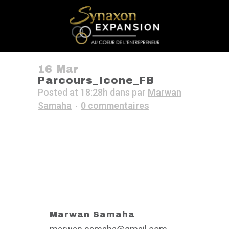
16 Mar
Parcours_Icone_FB
Posted at 18:28h
dans
par
Marwan
Samaha
0 commentaires
Marwan Samaha