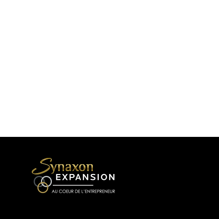
CONFÉRENCES
Conférences
Informations pour les organisateurs
SERVICES
Activer un leadership bienveillant et puissant
Harmoniser son partenariat
Libérer les Masques pour Performer Autrement
Optimiser l’engagement des clients et de l’équipe
Réussir son transfert d’entreprise
S’élever à son plus haut potentiel comme
entrepreneur et comme entreprise
EN ACTION
CHAÎNE YOUTUBE
LIVRES
PODCAST
WEBTÉLÉ
Le Moment de Conscience
Webtélé au Coeur de l’entrepreneur
TÉMOIGNAGES
BOUTIQUE
NOUS JOINDRE
MON COMPTE
English