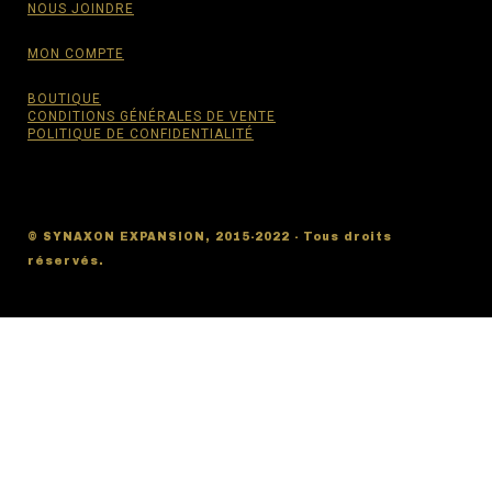
NOUS JOINDRE
MON COMPTE
BOUTIQUE
CONDITIONS GÉNÉRALES DE VENTE
POLITIQUE DE CONFIDENTIALITÉ
© SYNAXON EXPANSION, 2015-2022 - Tous droits
réservés.