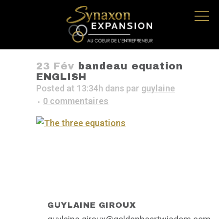
23 Fév
bandeau equation
ENGLISH
Posted at 13:34h
dans
par
guylaine
0 commentaires
GUYLAINE GIROUX