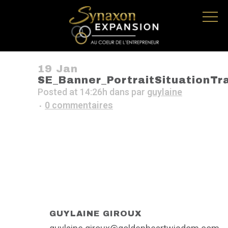
19 Jan
SE_Banner_PortraitSituationTr
Posted at 14:26h
dans
par
guylaine
0 commentaires
GUYLAINE GIROUX